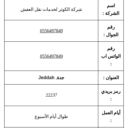
اسم
شركة الكوثر لخدمات نقل العفش
الشركة :
رقم
0556497849
الجوال :
رقم
الواتس اب
0556497849
:
العنوان :
جدة
,
Jeddah
رمز بريدي
22237
:
أيام العمل
طوال أيام الأسبوع
: