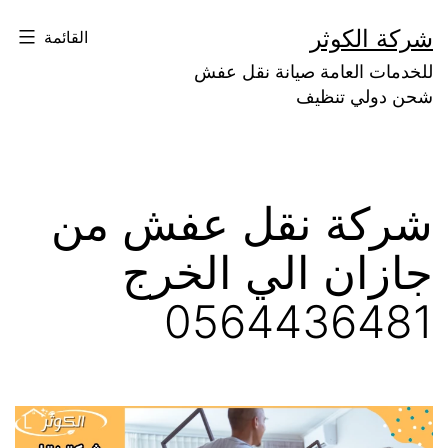
لتخطي
شركة الكوثر
القائمة
لى
للخدمات العامة صيانة نقل عفش
لمحتوى
شحن دولي تنظيف
شركة نقل عفش من
جازان الي الخرج
0564436481