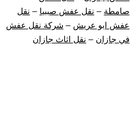
صامطة
–
نقل عفش صببيا
–
نقل
عفش ابو عريش
–
شركة نقل عفش
في جازان
–
نقل اثاث جازان