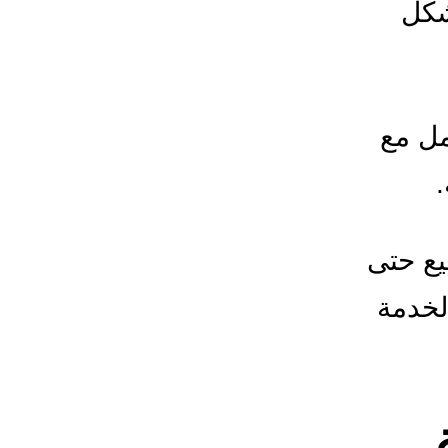
شكل
مل مع
يع حتى
لخدمة