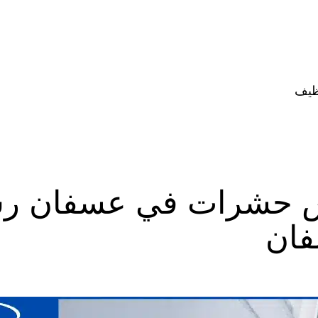
ظيف
 حشرات في عسفان رش
فان