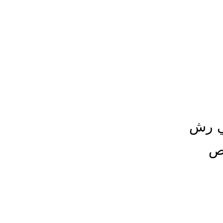
ي رش
اص