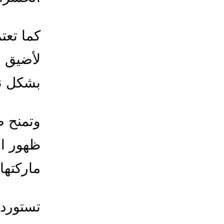
كما تعت
لأضيق ا
بشكل نه
وتمنح ض
ظهور ا
ماركتها 
تستورد 