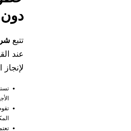
دون 
تتبع
شرك
عند الق
لإنجاز ا
تستج
الأج
تقوم
المك
تعتم