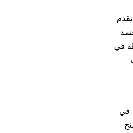
تقدم
تمد
ة في
 في
نح