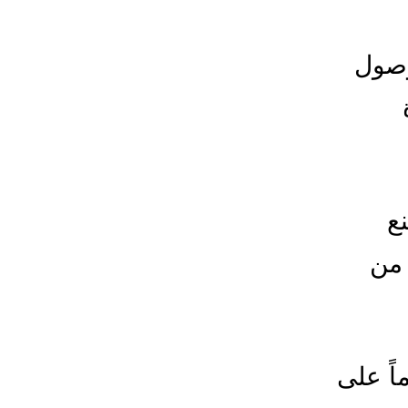
وصول
ع
 من
اً على