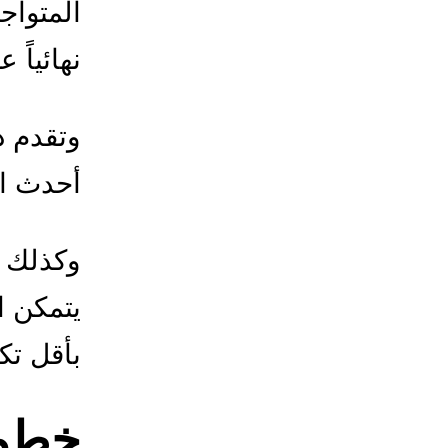
المتواج
نهائياً 
وتقدم د
أحدث ا
وكذلك ت
يتمكن ا
بأقل تك
خطوا