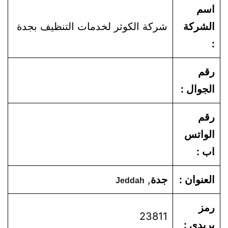
اسم
الشركة
شركة الكوثر لخدمات التنظيف بجدة
:
رقم
الجوال :
رقم
الواتس
اب :
العنوان :
جدة
,
Jeddah
رمز
23811
بريدي :