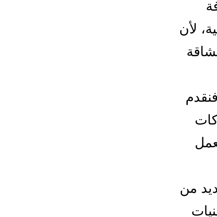
ة
ة، لأن
لشاقة
فنقدم
كات
عمل
ديد من
نيات