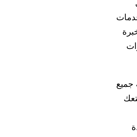
خدمات
برة
ات
 جميع
تعك
ة