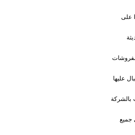
 على
يثة
مفروشات
ال عليها
 بالشركة
 جميع