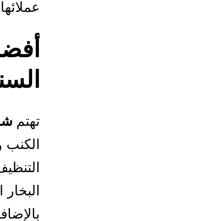
عملائها
أفضل
السن
تهتم
شر
الكنب و
التنظيف
البخار 
بالإضافة