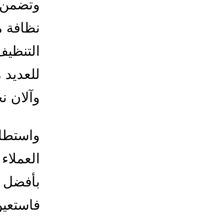
وتضمن إ
نظافة م
التنظيف
للعديد
وآلان ن
واستطاع
العملاء
بأفضل ن
فاستعين