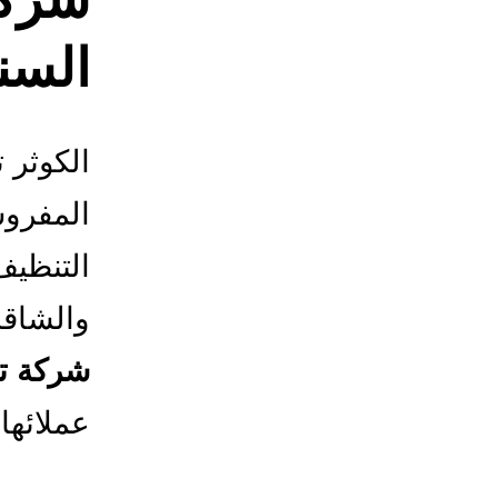
السن
الكوثر ت
المفروش
التنظيف
والشاقة
شركة تن
عملائها