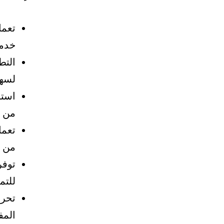
تعمل
خدما
التط
لسهو
استخ
من أ
تعمل
من ع
توفر
للتم
تحرص
المف